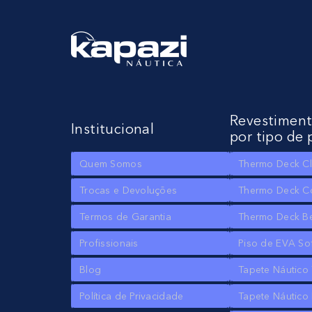
Revestimen
Institucional
por tipo de 
Quem Somos
Thermo Deck Cl
Trocas e Devoluções
Thermo Deck C
Termos de Garantia
Thermo Deck B
Profissionais
Piso de EVA So
Blog
Tapete Náutico
Política de Privacidade
Tapete Náutico 