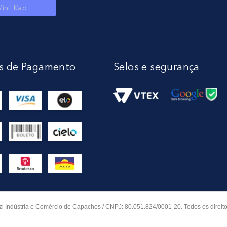
Vinil Kap
s de Pagamento
Selos e segurança
i Indústria e Comércio de Capachos / CNPJ: 80.051.824/0001-20. Todos os direito