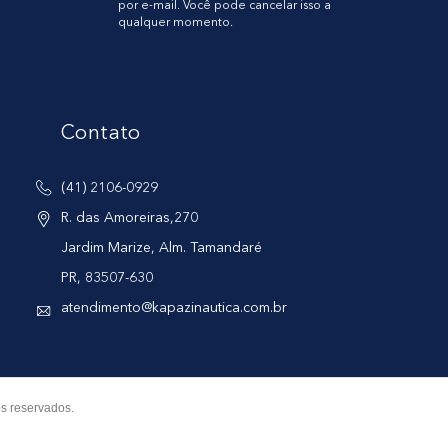
por e-mail. Você pode cancelar isso a
qualquer momento.
Contato
(41) 2106-0929
R. das Amoreiras,270
Jardim Marize, Alm. Tamandaré
PR, 83507-630
atendimento@kapazinautica.com.br
s reservados.