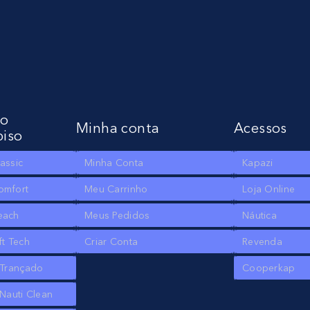
to
Minha conta
Acessos
piso
assic
Minha Conta
Kapazi
omfort
Meu Carrinho
Loja Online
each
Meus Pedidos
Náutica
ft Tech
Criar Conta
Revenda
 Trançado
Cooperkap
Nauti Clean