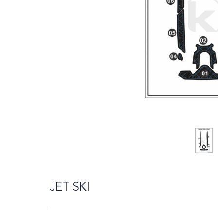
10
º
azimut
JET SKI