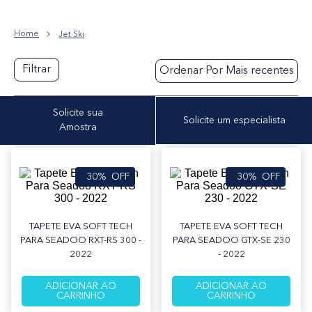
9
º
real 300
Jet Ski
10
º
amostra - tapete pvc náutico trançado
Filtrar
Ordenar Por
Mais recentes
Solicite sua
Solicite um especialista
Amostra
30%
OFF
30%
OFF
TAPETE EVA SOFT TECH
TAPETE EVA SOFT TECH
PARA SEADOO RXT-RS 300 -
PARA SEADOO GTX-SE 230
2022
- 2022
ADICIONAR AO
ADICIONAR AO
CARRINHO
CARRINHO