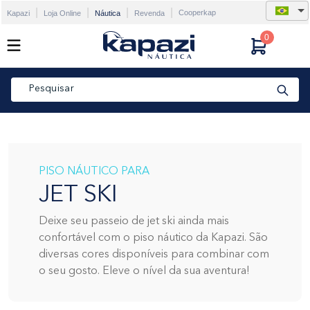
Cooperkap
Kapazi
Loja Online
Náutica
Revenda
0
Pesquisar
TERMOS MAIS BUSCADOS
1
º
cadeira flutuante
2
º
thermo deck
PISO NÁUTICO PARA
3
º
tapete flutuante
JET SKI
4
º
ecomariner
Deixe seu passeio de jet ski ainda mais
5
º
real 365
confortável com o piso náutico da Kapazi. São
diversas cores disponíveis para combinar com
6
º
triton
o seu gosto. Eleve o nível da sua aventura!
7
º
nx 270
8
º
ventura