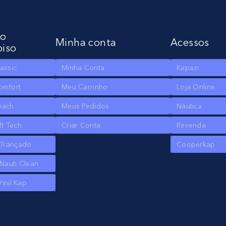
to
Minha conta
Acessos
piso
assic
Minha Conta
Kapazi
omfort
Meu Carrinho
Loja Online
each
Meus Pedidos
Náutica
ft Tech
Criar Conta
Revenda
 Trançado
Cooperkap
Nauti Clean
Vinil Kap