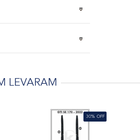
M LEVARAM
30%
OFF