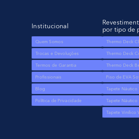
Revestimen
Institucional
por tipo de 
Quem Somos
Thermo Deck Cl
Trocas e Devoluções
Thermo Deck C
Termos de Garantia
Thermo Deck B
Profissionais
Piso de EVA So
Blog
Tapete Náutico
Política de Privacidade
Tapete Náutico 
Tapete Vinílico 