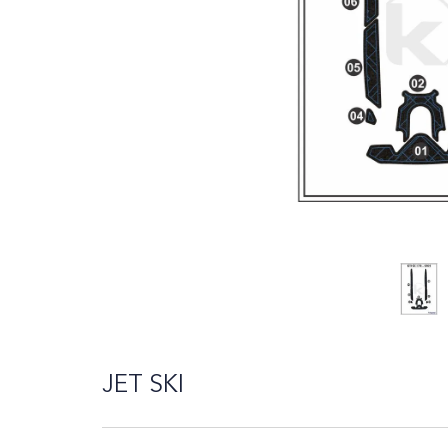
10
º
azimut
JET SKI