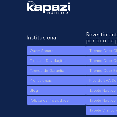
Revestimen
Institucional
por tipo de 
Quem Somos
Thermo Deck Cl
Trocas e Devoluções
Thermo Deck C
Termos de Garantia
Thermo Deck B
Profissionais
Piso de EVA So
Blog
Tapete Náutico
Política de Privacidade
Tapete Náutico 
Tapete Vinílico 