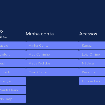
to
Minha conta
Acessos
piso
assic
Minha Conta
Kapazi
omfort
Meu Carrinho
Loja Online
each
Meus Pedidos
Náutica
ft Tech
Criar Conta
Revenda
 Trançado
Cooperkap
Nauti Clean
Vinil Kap