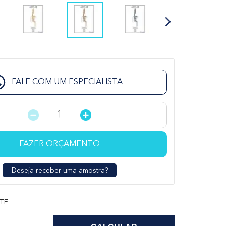
FALE COM UM ESPECIALISTA
FAZER ORÇAMENTO
Deseja receber uma amostra?
TE