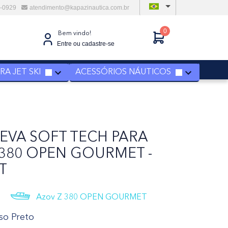
6-0929
atendimento@kapazinautica.com.br
0
Bem vindo!
Entre ou cadastre-se
A JET SKI
ACESSÓRIOS NÁUTICOS
 EVA SOFT TECH PARA
 380 OPEN GOURMET -
T
Azov Z 380 OPEN GOURMET
iso Preto