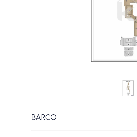
10
º
amostra - tapete pvc náuti
BARCO