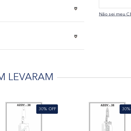
Não sei meu C
M LEVARAM
30%
OFF
30%