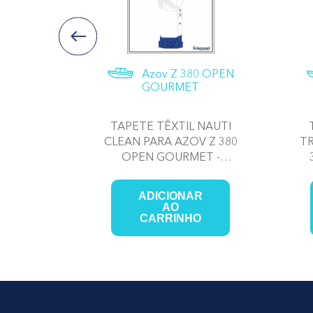
0 OPEN
Azov Z 380 OPEN
T
GOURMET
T TECH
TAPETE TÊXTIL NAUTI
0 OPEN
CLEAN PARA AZOV Z 380
T
CKPIT
OPEN GOURMET -
PLATAFORMA
R
ADICIONAR
AO
O
CARRINHO