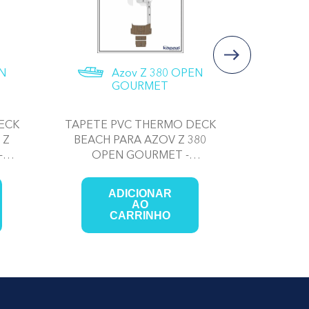
EN
Azov Z 380 OPEN
GOURMET
ECK
TAPETE PVC THERMO DECK
TAPET
 Z
BEACH PARA AZOV Z 380
PARA 
-
OPEN GOURMET -
GOURME
PLATAFORMA
ADICIONAR
AO
CARRINHO