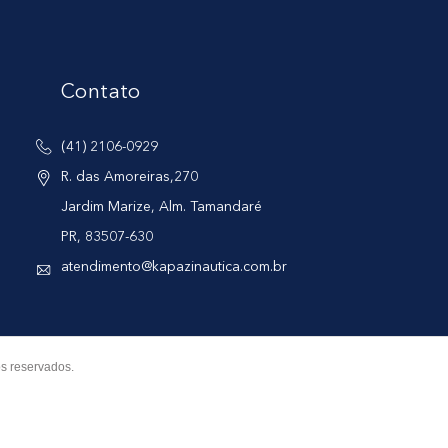
Contato
(41) 2106-0929
R. das Amoreiras,270
Jardim Marize, Alm. Tamandaré
PR, 83507-630
atendimento@kapazinautica.com.br
s reservados.