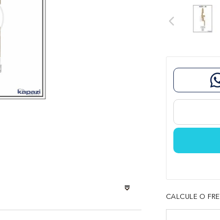
co trançado
CALCULE O FRE