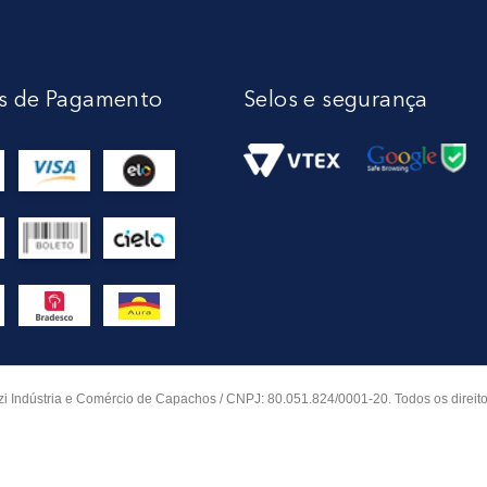
s de Pagamento
Selos e segurança
i Indústria e Comércio de Capachos / CNPJ: 80.051.824/0001-20. Todos os direito