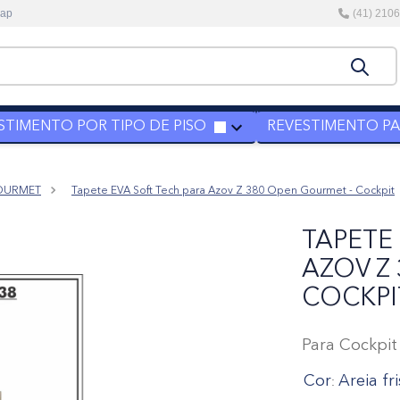
kap
(41) 210
STIMENTO POR TIPO DE PISO
REVESTIMENTO PAR
GOURMET
Tapete EVA Soft Tech para Azov Z 380 Open Gourmet - Cockpit
TAPETE
AZOV Z
COCKPI
Para Cockpit
Cor
Areia fr
: