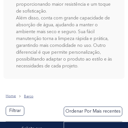
proporcionando maior resistência e um toque
9
º
real 300
de sofisticação.
10
Além disso, conta com grande capacidade de
º
amostra - tapete pvc náutico trançado
absorção de água, ajudando a manter o
ambiente mais seco e seguro. Sua fácil
manutenção torna a limpeza rápida e prática,
garantindo mais comodidade no uso. Outro
diferencial é que permite personalização,
possibilitando adaptar o produto ao estilo e às
necessidades de cada projeto.
Barco
Filtrar
Ordenar Por
Mais recentes