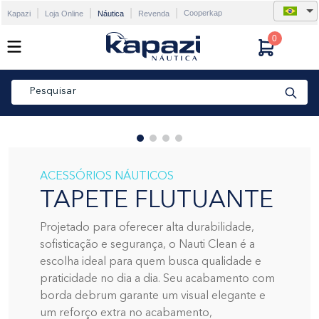
Cooperkap
Kapazi
Loja Online
Náutica
Revenda
0
Pesquisar
TERMOS MAIS BUSCADOS
1
º
cadeira flutuante
2
º
thermo deck
ACESSÓRIOS NÁUTICOS
3
º
tapete flutuante
TAPETE FLUTUANTE
4
º
ecomariner
Projetado para oferecer alta durabilidade,
5
º
real 365
sofisticação e segurança, o Nauti Clean é a
escolha ideal para quem busca qualidade e
6
º
triton
praticidade no dia a dia. Seu acabamento com
7
º
nx 270
borda debrum garante um visual elegante e
um reforço extra no acabamento,
8
º
ventura